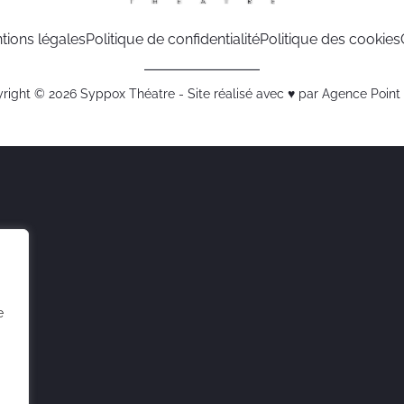
tions légales
Politique de confidentialité
Politique des cookies
right © 2026 Syppox Théatre - Site réalisé avec ♥ par
Agence Poin
e