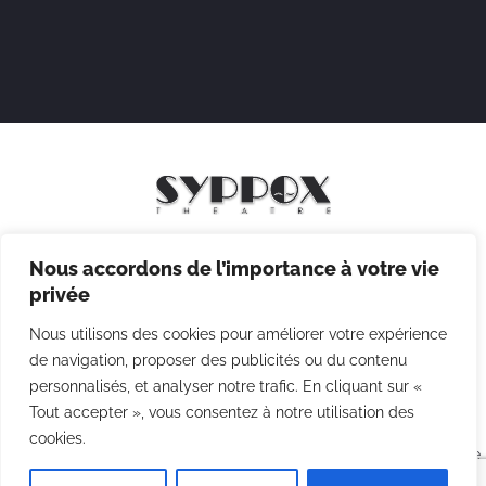
Nous accordons de l’importance à votre vie
Mentions légales
privée
Politique de confidentialité
Nous utilisons des cookies pour améliorer votre expérience
Politique des cookies
de navigation, proposer des publicités ou du contenu
CGV
personnalisés, et analyser notre trafic. En cliquant sur «
Tout accepter », vous consentez à notre utilisation des
cookies.
Copyright © 2026 Syppox Théatre - Site réalisé avec ♥ par
Agence
Point Com