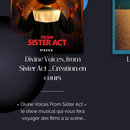
L
Divine Voices, from
Sister Act …Création en
cours
« Divine Voices From Sister Act » :
le show musical qui vous fera
voyager des films à la scène.
Mêlant chant, danse et théâtre, ce