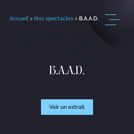
Accueil
>
Nos spectacles
>
B.A.A.D.
B.A.A.D.
Voir un extrait