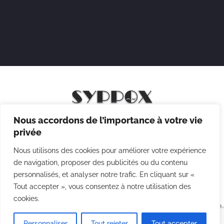
spectacle en live, aux allures
modernes, reprend les titres culte
de « Sister Act 1 & 2 »,
réorchestrés version 2026.
Laissez-vous guider par Dolores
Van Cartier à […]
Nous accordons de l’importance à votre vie
Mentions légales
privée
Politique de confidentialité
Nous utilisons des cookies pour améliorer votre expérience
Politique des cookies
de navigation, proposer des publicités ou du contenu
personnalisés, et analyser notre trafic. En cliquant sur «
CGV
Tout accepter », vous consentez à notre utilisation des
cookies.
Copyright © 2026 Syppox Théatre - Site réalisé avec ♥ par
Agence
Point Com
Personnaliser
Tout rejeter
Tout accepter