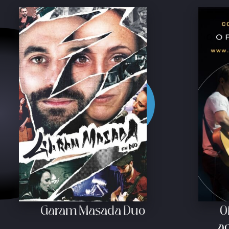
Garam Masada Duo
O
ac