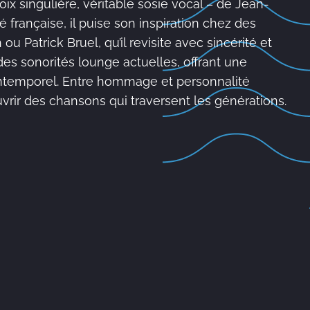
oix singulière, véritable sosie vocal – de Jean-
française, il puise son inspiration chez des
 Patrick Bruel, qu’il revisite avec sincérité et
es sonorités lounge actuelles, offrant une
intemporel. Entre hommage et personnalité
uvrir des chansons qui traversent les générations.