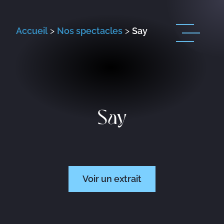
Accueil
>
Nos spectacles
>
Say
Say
Voir un extrait