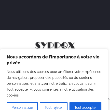
Nous accordons de l’importance à votre vie
Mentions légales
privée
Politique de confidentialité
Nous utilisons des cookies pour améliorer votre expérience
Politique des cookies
de navigation, proposer des publicités ou du contenu
personnalisés, et analyser notre trafic. En cliquant sur «
CGV
Tout accepter », vous consentez à notre utilisation des
cookies.
Copyright © 2026 Syppox Théatre - Site réalisé avec ♥ par
Agence
Point Com
Personnaliser
Tout rejeter
Tout accepter