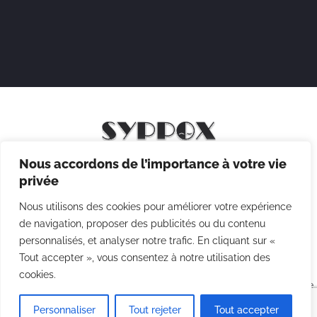
Nous accordons de l’importance à votre vie
Mentions légales
privée
Politique de confidentialité
Nous utilisons des cookies pour améliorer votre expérience
Politique des cookies
de navigation, proposer des publicités ou du contenu
personnalisés, et analyser notre trafic. En cliquant sur «
CGV
Tout accepter », vous consentez à notre utilisation des
cookies.
Copyright © 2026 Syppox Théatre - Site réalisé avec ♥ par
Agence
Point Com
Personnaliser
Tout rejeter
Tout accepter