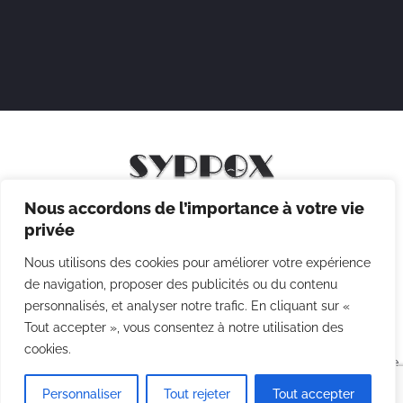
Nous accordons de l’importance à votre vie
Mentions légales
privée
Politique de confidentialité
Nous utilisons des cookies pour améliorer votre expérience
Politique des cookies
de navigation, proposer des publicités ou du contenu
personnalisés, et analyser notre trafic. En cliquant sur «
CGV
Tout accepter », vous consentez à notre utilisation des
cookies.
Copyright © 2026 Syppox Théatre - Site réalisé avec ♥ par
Agence
Point Com
Personnaliser
Tout rejeter
Tout accepter