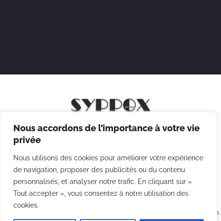
Nous accordons de l’importance à votre vie
Mentions légales
privée
Politique de confidentialité
Nous utilisons des cookies pour améliorer votre expérience
Politique des cookies
de navigation, proposer des publicités ou du contenu
personnalisés, et analyser notre trafic. En cliquant sur «
CGV
Tout accepter », vous consentez à notre utilisation des
cookies.
Copyright © 2026 Syppox Théatre - Site réalisé avec ♥ par
Agence