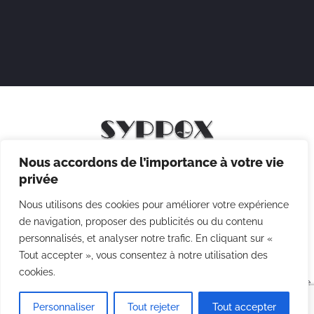
Nous accordons de l’importance à votre vie
Mentions légales
privée
Politique de confidentialité
Nous utilisons des cookies pour améliorer votre expérience
Politique des cookies
de navigation, proposer des publicités ou du contenu
personnalisés, et analyser notre trafic. En cliquant sur «
CGV
Tout accepter », vous consentez à notre utilisation des
cookies.
Copyright © 2026 Syppox Théatre - Site réalisé avec ♥ par
Agence
Point Com
Personnaliser
Tout rejeter
Tout accepter