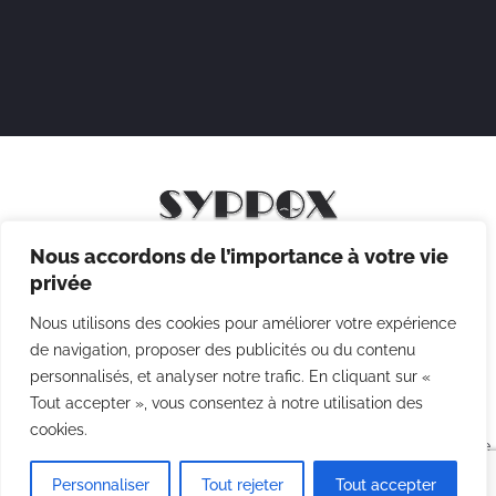
Nous accordons de l’importance à votre vie
Mentions légales
privée
Politique de confidentialité
Nous utilisons des cookies pour améliorer votre expérience
Politique des cookies
de navigation, proposer des publicités ou du contenu
personnalisés, et analyser notre trafic. En cliquant sur «
CGV
Tout accepter », vous consentez à notre utilisation des
cookies.
Copyright © 2026 Syppox Théatre - Site réalisé avec ♥ par
Agence
Point Com
Personnaliser
Tout rejeter
Tout accepter