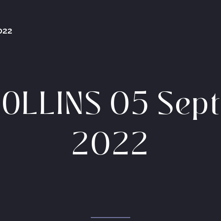
022
COLLINS 05 Sep
2022