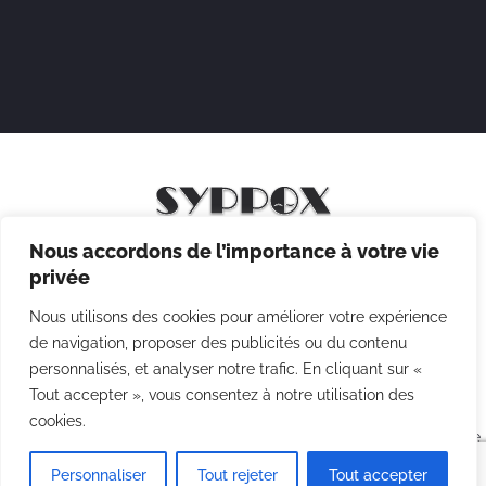
Nous accordons de l’importance à votre vie
Mentions légales
privée
Politique de confidentialité
Nous utilisons des cookies pour améliorer votre expérience
Politique des cookies
de navigation, proposer des publicités ou du contenu
personnalisés, et analyser notre trafic. En cliquant sur «
CGV
Tout accepter », vous consentez à notre utilisation des
cookies.
Copyright © 2026 Syppox Théatre - Site réalisé avec ♥ par
Agence
Point Com
Personnaliser
Tout rejeter
Tout accepter