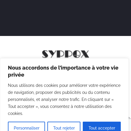
Nous accordons de l’importance à votre vie
Mentions légales
privée
Politique de confidentialité
Nous utilisons des cookies pour améliorer votre expérience
Politique des cookies
de navigation, proposer des publicités ou du contenu
personnalisés, et analyser notre trafic. En cliquant sur «
CGV
Tout accepter », vous consentez à notre utilisation des
cookies.
Copyright © 2026 Syppox Théatre - Site réalisé avec ♥ par
Agence
Point Com
Personnaliser
Tout rejeter
Tout accepter