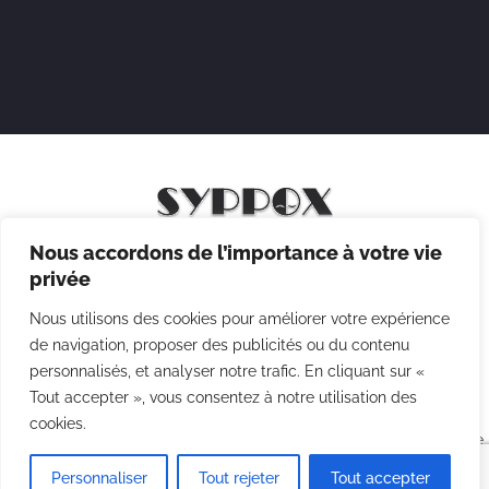
Nous accordons de l’importance à votre vie
Mentions légales
privée
Politique de confidentialité
Nous utilisons des cookies pour améliorer votre expérience
Politique des cookies
de navigation, proposer des publicités ou du contenu
personnalisés, et analyser notre trafic. En cliquant sur «
CGV
Tout accepter », vous consentez à notre utilisation des
cookies.
Copyright © 2026 Syppox Théatre - Site réalisé avec ♥ par
Agence
Point Com
Personnaliser
Tout rejeter
Tout accepter