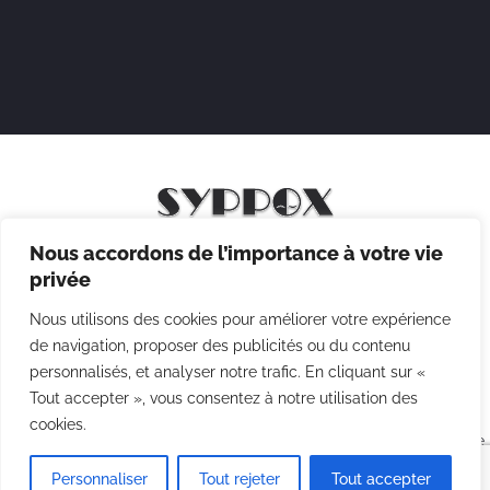
Nous accordons de l’importance à votre vie
Mentions légales
privée
Politique de confidentialité
Nous utilisons des cookies pour améliorer votre expérience
Politique des cookies
de navigation, proposer des publicités ou du contenu
personnalisés, et analyser notre trafic. En cliquant sur «
CGV
Tout accepter », vous consentez à notre utilisation des
cookies.
Copyright © 2026 Syppox Théatre - Site réalisé avec ♥ par
Agence
Point Com
Personnaliser
Tout rejeter
Tout accepter