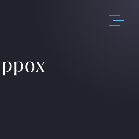
yppox