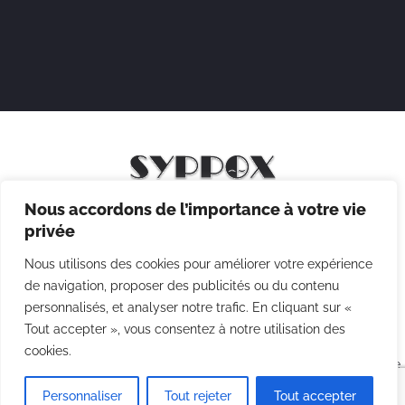
Nous accordons de l’importance à votre vie
Mentions légales
privée
Politique de confidentialité
Nous utilisons des cookies pour améliorer votre expérience
Politique des cookies
de navigation, proposer des publicités ou du contenu
personnalisés, et analyser notre trafic. En cliquant sur «
CGV
Tout accepter », vous consentez à notre utilisation des
cookies.
Copyright © 2026 Syppox Théatre - Site réalisé avec ♥ par
Agence
Point Com
Personnaliser
Tout rejeter
Tout accepter