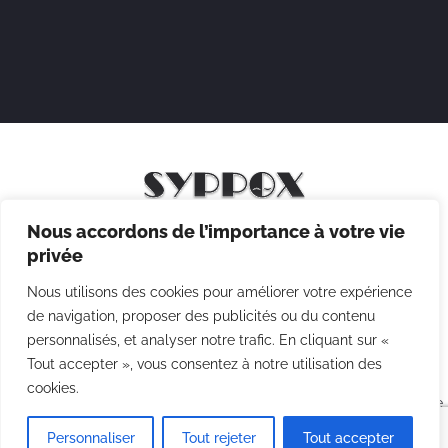
Nous accordons de l’importance à votre vie
Mentions légales
privée
Politique de confidentialité
Nous utilisons des cookies pour améliorer votre expérience
Politique des cookies
de navigation, proposer des publicités ou du contenu
personnalisés, et analyser notre trafic. En cliquant sur «
CGV
Tout accepter », vous consentez à notre utilisation des
cookies.
Copyright © 2026 Syppox Théatre - Site réalisé avec ♥ par
Agence
Point Com
Personnaliser
Tout rejeter
Tout accepter