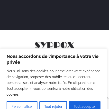
Nous accordons de l’importance à votre vie
Mentions légales
privée
Politique de confidentialité
Nous utilisons des cookies pour améliorer votre expérience
Politique des cookies
de navigation, proposer des publicités ou du contenu
personnalisés, et analyser notre trafic. En cliquant sur «
CGV
Tout accepter », vous consentez à notre utilisation des
cookies.
Copyright © 2026 Syppox Théatre - Site réalisé avec ♥ par
Agence
Point Com
Personnaliser
Tout rejeter
Tout accepter