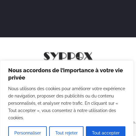
Nous accordons de l’importance à votre vie
Mentions légales
privée
Politique de confidentialité
Nous utilisons des cookies pour améliorer votre expérience
Politique des cookies
de navigation, proposer des publicités ou du contenu
personnalisés, et analyser notre trafic. En cliquant sur «
CGV
Tout accepter », vous consentez à notre utilisation des
cookies.
Copyright © 2026 Syppox Théatre - Site réalisé avec ♥ par
Agence
Point Com
Personnaliser
Tout rejeter
Tout accepter