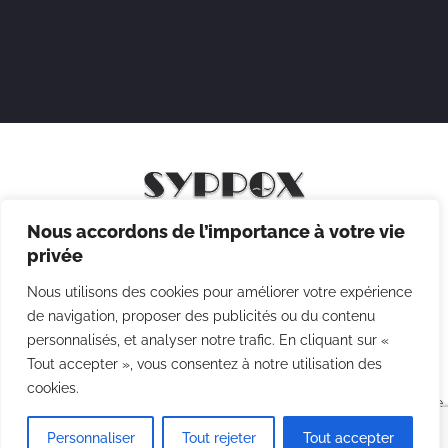
Nous accordons de l’importance à votre vie
Mentions légales
privée
Politique de confidentialité
Nous utilisons des cookies pour améliorer votre expérience
Politique des cookies
de navigation, proposer des publicités ou du contenu
personnalisés, et analyser notre trafic. En cliquant sur «
CGV
Tout accepter », vous consentez à notre utilisation des
cookies.
Copyright © 2026 Syppox Théatre - Site réalisé avec ♥ par
Agence
Point Com
Personnaliser
Tout rejeter
Tout accepter