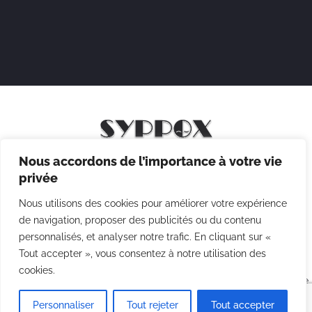
Nous accordons de l’importance à votre vie
Mentions légales
privée
Politique de confidentialité
Nous utilisons des cookies pour améliorer votre expérience
Politique des cookies
de navigation, proposer des publicités ou du contenu
personnalisés, et analyser notre trafic. En cliquant sur «
CGV
Tout accepter », vous consentez à notre utilisation des
cookies.
Copyright © 2026 Syppox Théatre - Site réalisé avec ♥ par
Agence
Point Com
Personnaliser
Tout rejeter
Tout accepter