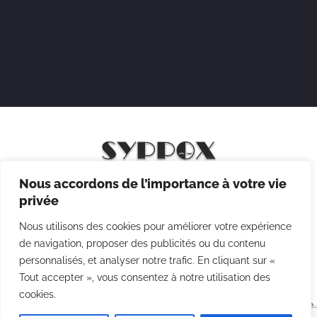
Nous accordons de l’importance à votre vie
Mentions légales
privée
Politique de confidentialité
Nous utilisons des cookies pour améliorer votre expérience
Politique des cookies
de navigation, proposer des publicités ou du contenu
personnalisés, et analyser notre trafic. En cliquant sur «
CGV
Tout accepter », vous consentez à notre utilisation des
cookies.
Copyright © 2026 Syppox Théatre - Site réalisé avec ♥ par
Agence