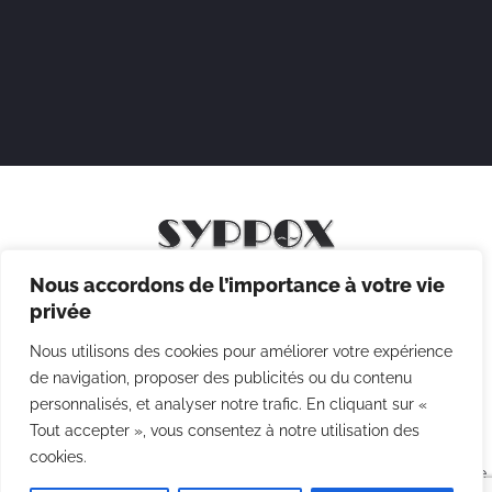
Nous accordons de l’importance à votre vie
Mentions légales
privée
Politique de confidentialité
Nous utilisons des cookies pour améliorer votre expérience
Politique des cookies
de navigation, proposer des publicités ou du contenu
personnalisés, et analyser notre trafic. En cliquant sur «
CGV
Tout accepter », vous consentez à notre utilisation des
cookies.
Copyright © 2026 Syppox Théatre - Site réalisé avec ♥ par
Agence