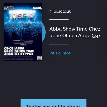
let 2026
1 juille
 Show Time Chez
Syppo
 Oltra à Adge (34)
L’Éph
'infos
Plus d'
Toutes nos publications