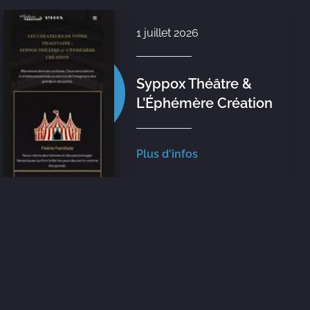
3 juin 2
t 2026
Le mon
x Théâtre &
de Pet
émère Création
Nouvel
infos
Plus d'i