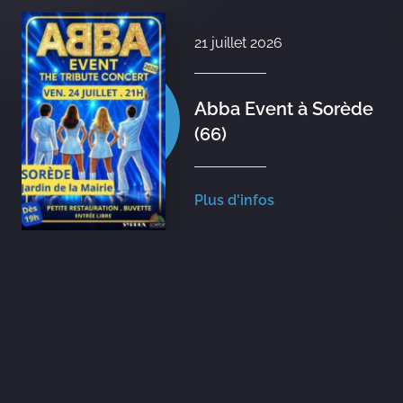
illet 2026
7 juil
a Event à Sorède
Abba
René
 d'infos
Plus d