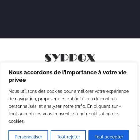
Nous accordons de l’importance à votre vie
Mentions légales
privée
Politique de confidentialité
Nous utilisons des cookies pour améliorer votre expérience
Politique des cookies
de navigation, proposer des publicités ou du contenu
personnalisés, et analyser notre trafic. En cliquant sur «
CGV
Tout accepter », vous consentez à notre utilisation des
cookies.
Copyright © 2026 Syppox Théatre - Site réalisé avec ♥ par
Agence
Point Com
Personnaliser
Tout rejeter
Tout accepter