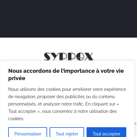
Nous accordons de l’importance à votre vie
Mentions légales
privée
Politique de confidentialité
Nous utilisons des cookies pour améliorer votre expérience
Politique des cookies
de navigation, proposer des publicités ou du contenu
personnalisés, et analyser notre trafic. En cliquant sur «
CGV
Tout accepter », vous consentez à notre utilisation des
cookies.
Copyright © 2026 Syppox Théatre - Site réalisé avec ♥ par
Agence
Point Com
Personnaliser
Tout rejeter
Tout accepter