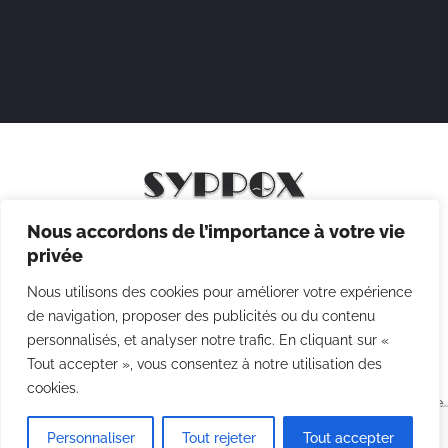
Nous accordons de l’importance à votre vie
Mentions légales
privée
Politique de confidentialité
Nous utilisons des cookies pour améliorer votre expérience
Politique des cookies
de navigation, proposer des publicités ou du contenu
personnalisés, et analyser notre trafic. En cliquant sur «
CGV
Tout accepter », vous consentez à notre utilisation des
cookies.
Copyright © 2026 Syppox Théatre - Site réalisé avec ♥ par
Agence
Point Com
Personnaliser
Tout rejeter
Tout accepter