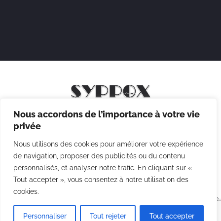
Nous accordons de l’importance à votre vie
Mentions légales
privée
Politique de confidentialité
Nous utilisons des cookies pour améliorer votre expérience
Politique des cookies
de navigation, proposer des publicités ou du contenu
personnalisés, et analyser notre trafic. En cliquant sur «
CGV
Tout accepter », vous consentez à notre utilisation des
cookies.
Copyright © 2026 Syppox Théatre - Site réalisé avec ♥ par
Agence
Point Com
Personnaliser
Tout rejeter
Tout accepter