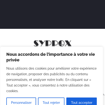
Nous accordons de l’importance à votre vie
Mentions légales
privée
Politique de confidentialité
Nous utilisons des cookies pour améliorer votre expérience
Politique des cookies
de navigation, proposer des publicités ou du contenu
personnalisés, et analyser notre trafic. En cliquant sur «
CGV
Tout accepter », vous consentez à notre utilisation des
cookies.
Copyright © 2026 Syppox Théatre - Site réalisé avec ♥ par
Agence
Point Com
Personnaliser
Tout rejeter
Tout accepter