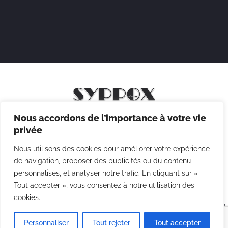
Nous accordons de l’importance à votre vie
Mentions légales
privée
Politique de confidentialité
Nous utilisons des cookies pour améliorer votre expérience
Politique des cookies
de navigation, proposer des publicités ou du contenu
personnalisés, et analyser notre trafic. En cliquant sur «
CGV
Tout accepter », vous consentez à notre utilisation des
cookies.
Copyright © 2026 Syppox Théatre - Site réalisé avec ♥ par
Agence
Point Com
Personnaliser
Tout rejeter
Tout accepter