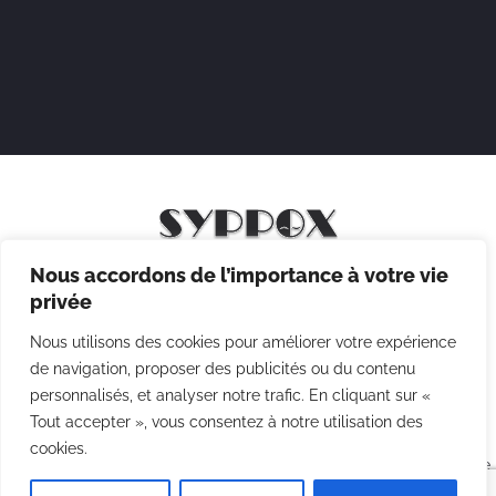
Nous accordons de l’importance à votre vie
Mentions légales
privée
Politique de confidentialité
Nous utilisons des cookies pour améliorer votre expérience
Politique des cookies
de navigation, proposer des publicités ou du contenu
personnalisés, et analyser notre trafic. En cliquant sur «
CGV
Tout accepter », vous consentez à notre utilisation des
cookies.
Copyright © 2026 Syppox Théatre - Site réalisé avec ♥ par
Agence
Point Com