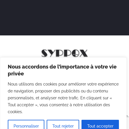
Nous accordons de l’importance à votre vie
Mentions légales
privée
Politique de confidentialité
Nous utilisons des cookies pour améliorer votre expérience
Politique des cookies
de navigation, proposer des publicités ou du contenu
personnalisés, et analyser notre trafic. En cliquant sur «
CGV
Tout accepter », vous consentez à notre utilisation des
cookies.
Copyright © 2026 Syppox Théatre - Site réalisé avec ♥ par
Agence
Point Com
Personnaliser
Tout rejeter
Tout accepter