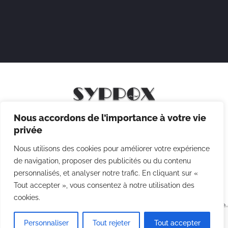
Nous accordons de l’importance à votre vie
Mentions légales
privée
Politique de confidentialité
Nous utilisons des cookies pour améliorer votre expérience
Politique des cookies
de navigation, proposer des publicités ou du contenu
personnalisés, et analyser notre trafic. En cliquant sur «
CGV
Tout accepter », vous consentez à notre utilisation des
cookies.
Copyright © 2026 Syppox Théatre - Site réalisé avec ♥ par
Agence
Point Com
Personnaliser
Tout rejeter
Tout accepter