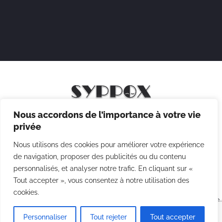
Nous accordons de l’importance à votre vie
Mentions légales
privée
Politique de confidentialité
Nous utilisons des cookies pour améliorer votre expérience
Politique des cookies
de navigation, proposer des publicités ou du contenu
personnalisés, et analyser notre trafic. En cliquant sur «
CGV
Tout accepter », vous consentez à notre utilisation des
cookies.
Copyright © 2026 Syppox Théatre - Site réalisé avec ♥ par
Agence
Point Com
Personnaliser
Tout rejeter
Tout accepter