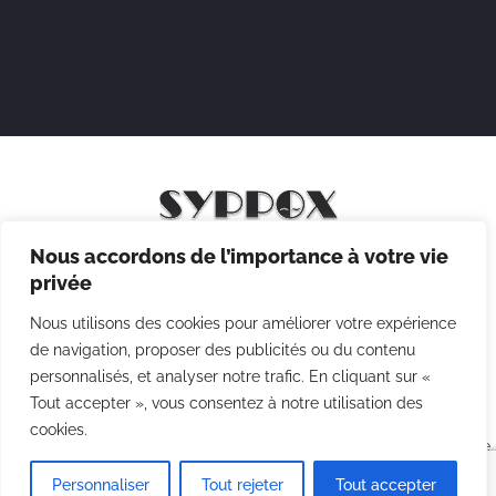
Nous accordons de l’importance à votre vie
Mentions légales
privée
Politique de confidentialité
Nous utilisons des cookies pour améliorer votre expérience
Politique des cookies
de navigation, proposer des publicités ou du contenu
personnalisés, et analyser notre trafic. En cliquant sur «
CGV
Tout accepter », vous consentez à notre utilisation des
cookies.
Copyright © 2026 Syppox Théatre - Site réalisé avec ♥ par
Agence
Point Com
Personnaliser
Tout rejeter
Tout accepter