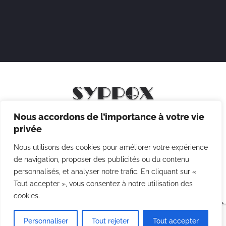
Nous accordons de l’importance à votre vie
Mentions légales
privée
Politique de confidentialité
Nous utilisons des cookies pour améliorer votre expérience
Politique des cookies
de navigation, proposer des publicités ou du contenu
personnalisés, et analyser notre trafic. En cliquant sur «
CGV
Tout accepter », vous consentez à notre utilisation des
cookies.
Copyright © 2026 Syppox Théatre - Site réalisé avec ♥ par
Agence
Point Com
Personnaliser
Tout rejeter
Tout accepter