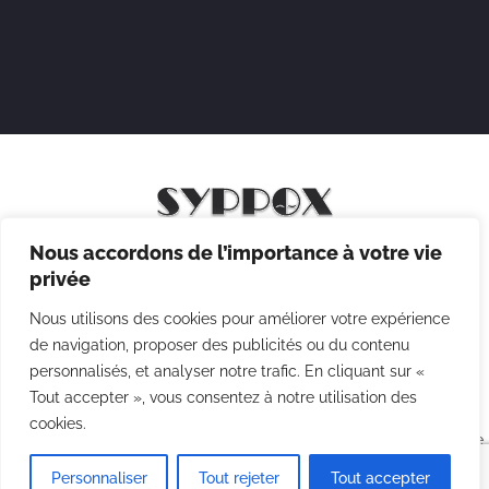
Nous accordons de l’importance à votre vie
Mentions légales
privée
Politique de confidentialité
Nous utilisons des cookies pour améliorer votre expérience
Politique des cookies
de navigation, proposer des publicités ou du contenu
personnalisés, et analyser notre trafic. En cliquant sur «
CGV
Tout accepter », vous consentez à notre utilisation des
cookies.
Copyright © 2026 Syppox Théatre - Site réalisé avec ♥ par
Agence
Point Com
Personnaliser
Tout rejeter
Tout accepter