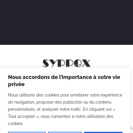
Nous accordons de l’importance à votre vie
Mentions légales
privée
Politique de confidentialité
Nous utilisons des cookies pour améliorer votre expérience
Politique des cookies
de navigation, proposer des publicités ou du contenu
personnalisés, et analyser notre trafic. En cliquant sur «
CGV
Tout accepter », vous consentez à notre utilisation des
cookies.
Copyright © 2026 Syppox Théatre - Site réalisé avec ♥ par
Agence