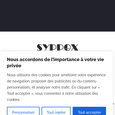
Nous accordons de l’importance à votre vie
Mentions légales
privée
Politique de confidentialité
Nous utilisons des cookies pour améliorer votre expérience
Politique des cookies
de navigation, proposer des publicités ou du contenu
personnalisés, et analyser notre trafic. En cliquant sur «
CGV
Tout accepter », vous consentez à notre utilisation des
cookies.
Copyright © 2026 Syppox Théatre - Site réalisé avec ♥ par
Agence
Point Com
Personnaliser
Tout rejeter
Tout accepter