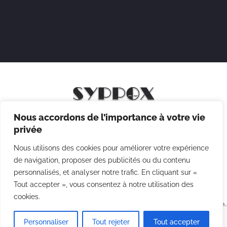
Nous accordons de l’importance à votre vie
Mentions légales
privée
Politique de confidentialité
Nous utilisons des cookies pour améliorer votre expérience
Politique des cookies
de navigation, proposer des publicités ou du contenu
personnalisés, et analyser notre trafic. En cliquant sur «
CGV
Tout accepter », vous consentez à notre utilisation des
cookies.
Copyright © 2026 Syppox Théatre - Site réalisé avec ♥ par
Agence
Point Com
Personnaliser
Tout rejeter
Tout accepter