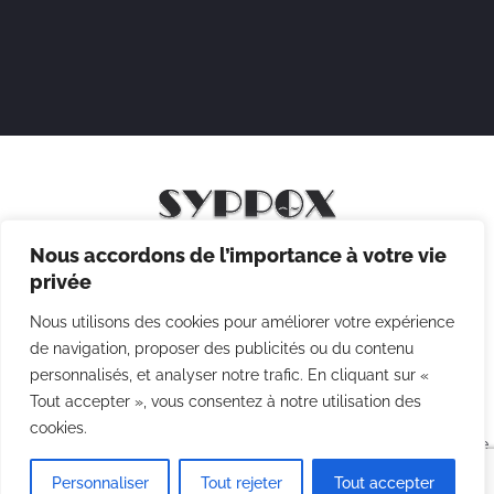
Nous accordons de l’importance à votre vie
Mentions légales
privée
Politique de confidentialité
Nous utilisons des cookies pour améliorer votre expérience
Politique des cookies
de navigation, proposer des publicités ou du contenu
personnalisés, et analyser notre trafic. En cliquant sur «
CGV
Tout accepter », vous consentez à notre utilisation des
cookies.
Copyright © 2026 Syppox Théatre - Site réalisé avec ♥ par
Agence
Point Com
Personnaliser
Tout rejeter
Tout accepter