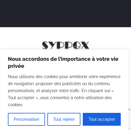
Nous accordons de l’importance à votre vie
Mentions légales
privée
Politique de confidentialité
Nous utilisons des cookies pour améliorer votre expérience
Politique des cookies
de navigation, proposer des publicités ou du contenu
personnalisés, et analyser notre trafic. En cliquant sur «
CGV
Tout accepter », vous consentez à notre utilisation des
cookies.
Copyright © 2026 Syppox Théatre - Site réalisé avec ♥ par
Agence
Point Com
Personnaliser
Tout rejeter
Tout accepter