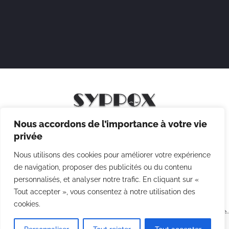
Nous accordons de l’importance à votre vie
Mentions légales
privée
Politique de confidentialité
Nous utilisons des cookies pour améliorer votre expérience
Politique des cookies
de navigation, proposer des publicités ou du contenu
personnalisés, et analyser notre trafic. En cliquant sur «
CGV
Tout accepter », vous consentez à notre utilisation des
cookies.
Copyright © 2026 Syppox Théatre - Site réalisé avec ♥ par
Agence
Point Com