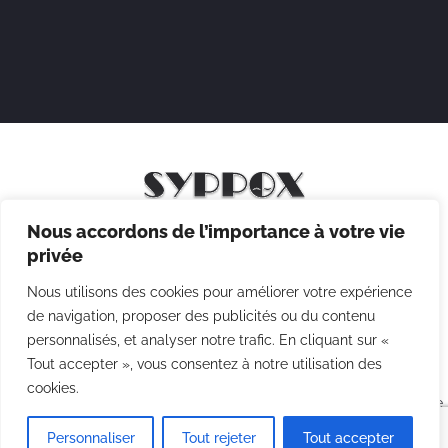
Nous accordons de l’importance à votre vie
Mentions légales
privée
Politique de confidentialité
Nous utilisons des cookies pour améliorer votre expérience
Politique des cookies
de navigation, proposer des publicités ou du contenu
personnalisés, et analyser notre trafic. En cliquant sur «
CGV
Tout accepter », vous consentez à notre utilisation des
cookies.
Copyright © 2026 Syppox Théatre - Site réalisé avec ♥ par
Agence
Point Com
Personnaliser
Tout rejeter
Tout accepter