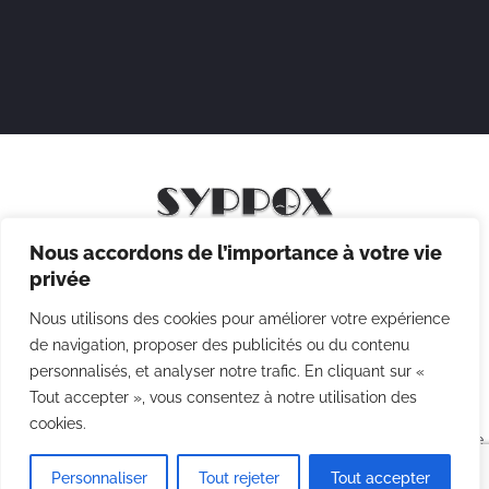
Nous accordons de l’importance à votre vie
Mentions légales
privée
Politique de confidentialité
Nous utilisons des cookies pour améliorer votre expérience
Politique des cookies
de navigation, proposer des publicités ou du contenu
personnalisés, et analyser notre trafic. En cliquant sur «
CGV
Tout accepter », vous consentez à notre utilisation des
cookies.
Copyright © 2026 Syppox Théatre - Site réalisé avec ♥ par
Agence
Point Com
Personnaliser
Tout rejeter
Tout accepter