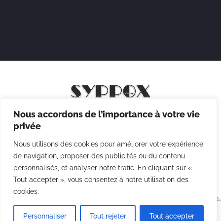
Nous accordons de l’importance à votre vie
Mentions légales
privée
Politique de confidentialité
Nous utilisons des cookies pour améliorer votre expérience
Politique des cookies
de navigation, proposer des publicités ou du contenu
personnalisés, et analyser notre trafic. En cliquant sur «
CGV
Tout accepter », vous consentez à notre utilisation des
cookies.
Copyright © 2026 Syppox Théatre - Site réalisé avec ♥ par
Agence
Point Com
Personnaliser
Tout rejeter
Tout accepter