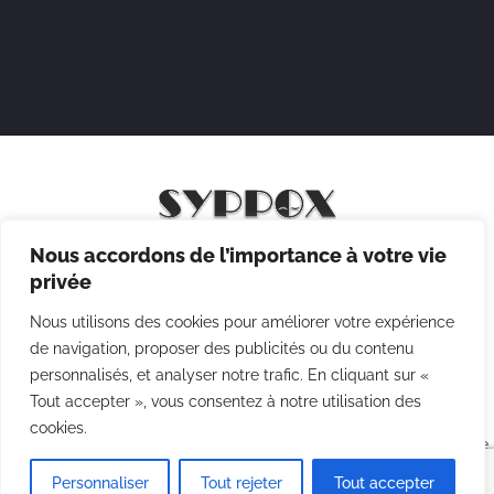
Nous accordons de l’importance à votre vie
Mentions légales
privée
Politique de confidentialité
Nous utilisons des cookies pour améliorer votre expérience
Politique des cookies
de navigation, proposer des publicités ou du contenu
personnalisés, et analyser notre trafic. En cliquant sur «
CGV
Tout accepter », vous consentez à notre utilisation des
cookies.
Copyright © 2026 Syppox Théatre - Site réalisé avec ♥ par
Agence
Point Com
Personnaliser
Tout rejeter
Tout accepter